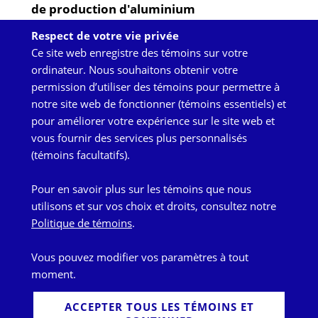
de production d'aluminium
Respect de votre vie privée
28 juin 2024
Ce site web enregistre des témoins sur votre
ordinateur. Nous souhaitons obtenir votre
permission d’utiliser des témoins pour permettre à
Back
notre site web de fonctionner (témoins essentiels) et
to
pour améliorer votre expérience sur le site web et
HAUT
top
vous fournir des services plus personnalisés
(témoins facultatifs).
1 Place Ville Marie, bureau 3330
Pour en savoir plus sur les témoins que nous
Montréal (Québec) Canada H3B 3N2
utilisons et sur vos choix et droits, consultez notre
1 514 848-8398
Politique de témoins
.
1 514 360-0876
Vous pouvez modifier vos paramètres à tout
LINKEDIN
moment.
TWITTER
ACCEPTER TOUS LES TÉMOINS ET