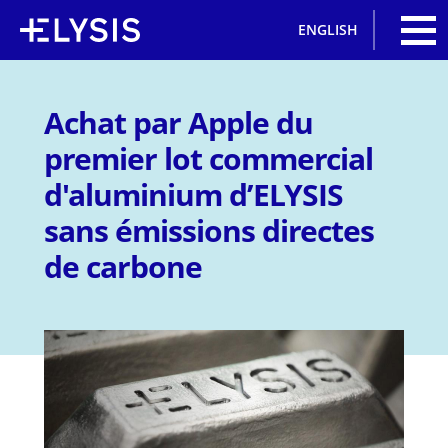
Jump
ENGLISH
to
navigation
Back
to
Achat par Apple du
top
premier lot commercial
d'aluminium d’ELYSIS
sans émissions directes
de carbone