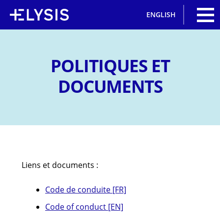
Jump
ENGLISH
to
navigation
Back
to
top
POLITIQUES ET
DOCUMENTS
Pour télécharger le fichier, veuillez remplir le
formulaire ci-dessous.
Liens et documents :
Code de conduite [FR]
Nom complet
*
Code of conduct [EN]