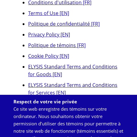
Conditions d'utilisation [FR]
Terms of Use [EN]
Compagnie
*
Politique de confidentialité [FR]
Privacy Policy [EN]
Politique de témoins [FR]
Courriel
*
Cookie Policy [EN]
ELYSIS Standard Terms and Conditions
for Goods [EN]
ELYSIS Standard Terms and Conditions
En soumettant cette demande, je reconnais avoir lu,
for Services [EN]
compris et accepté les
Politique de confidentialité
et
Conditions d'utilisation
.
*
Respect de votre vie privée
Ce site web enregistre des témoins sur votre
ordinateur. Nous souhaitons obtenir votre
permission d’utiliser des témoins pour permettre à
Back
notre site web de fonctionner (témoins essentiels) et
to