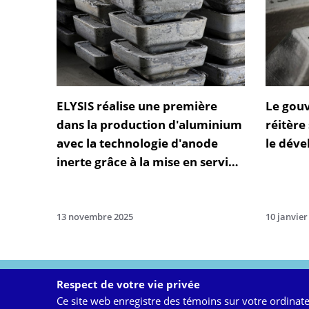
ELYSIS réalise une première
Le gou
dans la production d'aluminium
réitère
avec la technologie d'anode
le déve
inerte grâce à la mise en service
d'une cuve commerciale
13 novembre 2025
10 janvier
Back
Respect de votre vie privée
to
1 Place Ville Marie, bureau 
Ce site web enregistre des témoins sur votre ordinate
top