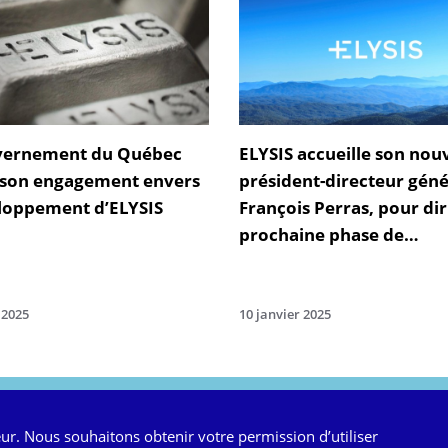
vernement du Québec
ELYSIS accueille son no
 son engagement envers
président-directeur géné
loppement d’ELYSIS
François Perras, pour dir
prochaine phase de
développement technol
 2025
10 janvier 2025
3330
ur. Nous souhaitons obtenir votre permission d’utiliser