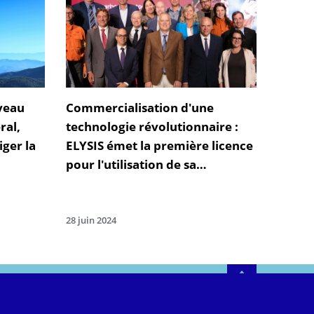
uveau
Commercialisation d'une
ral,
technologie révolutionnaire :
iger la
ELYSIS émet la première licence
pour l'utilisation de sa
ogique
technologie de production
d'aluminium
28 juin 2024
HAUT
LINKEDIN
TWITTER