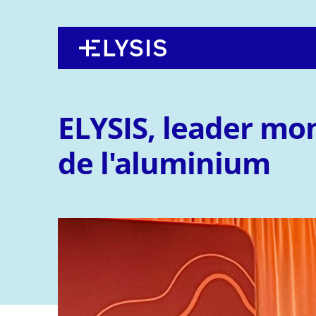
Back
Jump
to
to
top
navigation
ELYSIS, leader mon
de l'aluminium